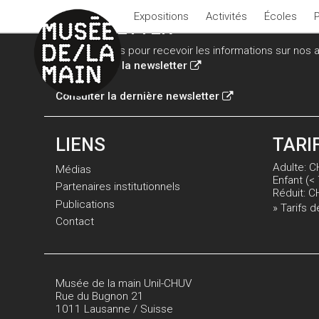
Expositions
Activités
Écoles
NEWSLETTER
Inscrivez-vous pour recevoir les informations sur nos ac
Inscription à la newsletter
Consulter la dernière newsletter
LIENS
TARI
Adulte: C
Médias
Enfant (< 
Partenaires institutionnels
Réduit: C
Publications
» Tarifs d
Contact
Musée de la main Unil-CHUV
Rue du Bugnon 21
1011 Lausanne / Suisse