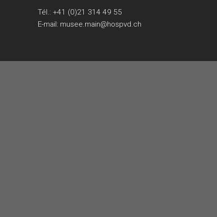
Tél.:
+41 (0)21 314 49 55
E-mail:
musee.main@hospvd.ch