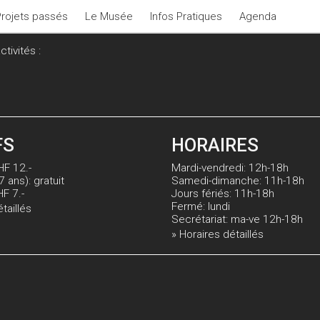
Projets passés
Le Musée
Infos Pratiques
Agenda
tivités :
FS
HORAIRES
HF 12.-
Mardi-vendredi: 12h-18h
7 ans): gratuit
Samedi-dimanche: 11h-18h
HF 7.-
Jours fériés: 11h-18h
Fermé: lundi
étaillés
Secrétariat: ma-ve 12h-18h
» Horaires détaillés