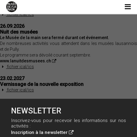
30.08.2026
Dernier jour de l'exposition INVISIBLES
fichier ical/ics
26.09.2026
Nuit des musées
Le Musée de la main sera fermé durant cet événement.
De nombreuses activités vous attendent dans les musées lausannois
et de Pully.
Le programme sera dévoilé courant septembre.
www.lanuitdesmusees.ch
fichier ical/ics
23.02.2027
Vernissage de la nouvelle exposition
fichier ical/ics
NEWSLETTER
Inscrivez-vous pour recevoir les informations sur nos
activités :
Inscription à la newsletter