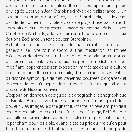
Dans le «musée imaginaire» de Nicolas Bouvier, les images du
corps humain, parmi d'autres thèmes, occupent une place
privilégiée. L'écrivain Jean Starobinski rêvait de réaliser avec lui un
livre sur le corps. A son décès, Pierre Starobinski, fils de Jean,
décide de donner un double écho à ce projet brisé par la mort:
l'exposition intitulée
Le corps – miroir du monde
, réalisée avec
Caroline de Watteville, et le livre paraissant sous le même titre aux
éditions Zoé, avec un texte de Jean Starobinski.
Évitant tout didactisme et tout clinquant érudit, le professeur
genevois se livre tout d'abord à une méditation enluminée
d'éclairs et de silences sur l'histoire de notre relation au corps,
des premières tentatives archaïques pour le médiatiser en en
modifiant l'apparence à son exposition immédiate dans la culture
contemporaine. Il interroge ensuite, d'un même mouvement, la
plurivocité symbolique de ces «ténèbres bourrées d'organes» et
le secret de ce qu'il appelle la «curiosité du fantastique et de la
douleur» de Nicolas Bouvier.
L'exposition donne un aperçu de la cartographie iconographique
de Nicolas Bouvier, avec toute sa curiosité du fantastique et de la
douleur. Ces images le dépeignent lui-même, en révélant, par-delà
les normes habituelles du beau, l'attrait de l'étrange, l'intérêt pour
les cultures (amérindiennes ou orientales) qui ignoraient la nôtre,
le penchant pour le risible, quand c'est au prix du rire qu'on peut
faire face à l'horrible. Il faut parcourir les images du corps de