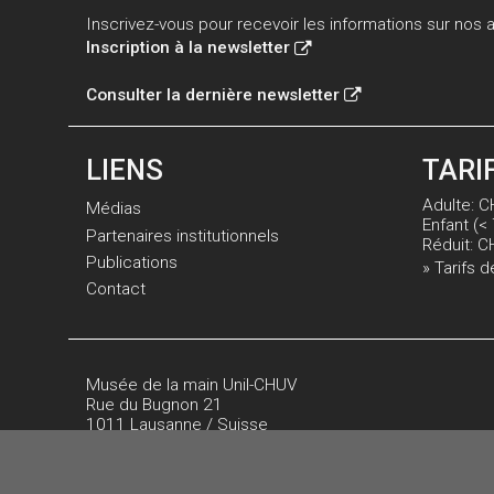
Inscrivez-vous pour recevoir les informations sur nos ac
Inscription à la newsletter
Consulter la dernière newsletter
LIENS
TARI
Adulte: C
Médias
Enfant (< 
Partenaires institutionnels
Réduit: C
Publications
» Tarifs d
Contact
Musée de la main Unil-CHUV
Rue du Bugnon 21
1011 Lausanne / Suisse
Tél.:
+41 (0)21 314 49 55