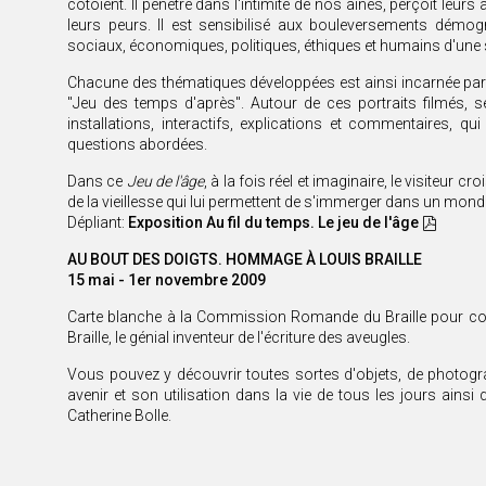
côtoient. Il pénètre dans l'intimité de nos aînés, perçoit leur
leurs peurs. Il est sensibilisé aux bouleversements démo
sociaux, économiques, politiques, éthiques et humains d'une so
Chacune des thématiques développées est ainsi incarnée par 
"Jeu des temps d'après". Autour de ces portraits filmés, 
installations, interactifs, explications et commentaires, qui
questions abordées.
Dans ce
Jeu de l'âge
, à la fois réel et imaginaire, le visiteur 
de la vieillesse qui lui permettent de s'immerger dans un monde 
Dépliant:
Exposition Au fil du temps. Le jeu de l'âge
AU BOUT DES DOIGTS. HOMMAGE À LOUIS BRAILLE
15 mai - 1er novembre 2009
Carte blanche à la Commission Romande du Braille pour co
Braille, le génial inventeur de l'écriture des aveugles.
Vous pouvez y découvrir toutes sortes d'objets, de photograp
avenir et son utilisation dans la vie de tous les jours ainsi
Catherine Bolle.