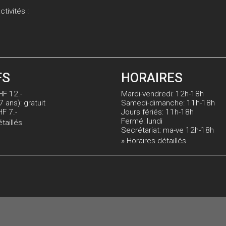
tivités :
FS
HORAIRES
HF 12.-
Mardi-vendredi: 12h-18h
7 ans): gratuit
Samedi-dimanche: 11h-18h
HF 7.-
Jours fériés: 11h-18h
Fermé: lundi
étaillés
Secrétariat: ma-ve 12h-18h
» Horaires détaillés