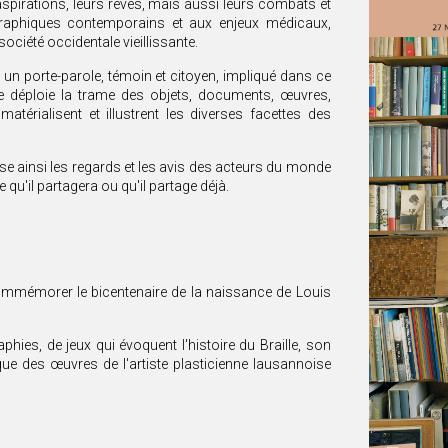
s aspirations, leurs rêves, mais aussi leurs combats et
graphiques contemporains et aux enjeux médicaux,
ciété occidentale vieillissante.
un porte-parole, témoin et citoyen, impliqué dans ce
se déploie la trame des objets, documents, œuvres,
 matérialisent et illustrent les diverses facettes des
croise ainsi les regards et les avis des acteurs du monde
qu'il partagera ou qu'il partage déjà.
mmémorer le bicentenaire de la naissance de Louis
hies, de jeux qui évoquent l'histoire du Braille, son
 que des œuvres de l'artiste plasticienne lausannoise