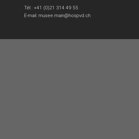
Tél.:
+41 (0)21 314 49 55
E-mail:
musee.main@hospvd.ch