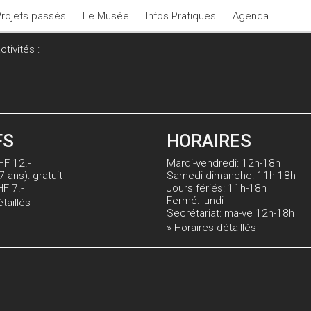
Projets passés
Le Musée
Infos Pratiques
Agenda
tivités :
FS
HORAIRES
HF 12.-
Mardi-vendredi: 12h-18h
7 ans): gratuit
Samedi-dimanche: 11h-18h
HF 7.-
Jours fériés: 11h-18h
Fermé: lundi
étaillés
Secrétariat: ma-ve 12h-18h
» Horaires détaillés