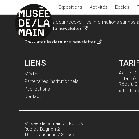
Expositions
Activités
Écoles
NEWSLETTER
Inscrivez-vous pour recevoir les informations sur nos ac
Inscription à la newsletter
Consulter la dernière newsletter
LIENS
TARI
Adulte: C
Médias
Enfant (< 
Partenaires institutionnels
Réduit: C
Publications
» Tarifs d
Contact
Musée de la main Unil-CHUV
Rue du Bugnon 21
1011 Lausanne / Suisse